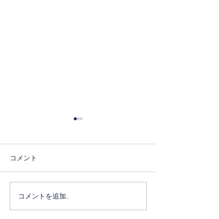
【日本産酒類事
FOODEX JAPA
参加いたします
コメント
東京ビッグサイト
『FOODEX JAPAN
参加いたします。
【日本産酒類事業】
オリジナルブラン
コメントを追加…
女』をメインに出
ますのでお気軽に